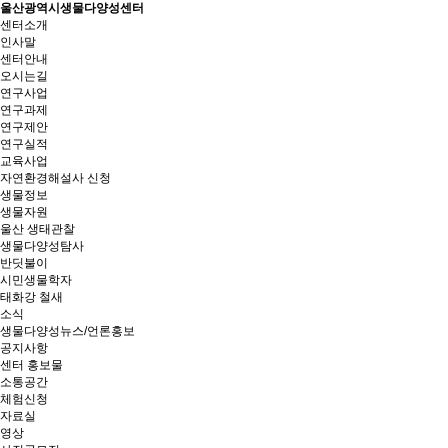
울산광역시생물다양성센터
센터소개
인사말
센터안내
오시는길
연구사업
연구과제
연구제안
연구실적
교육사업
자연환경해설사 신청
생물정보
생물자원
울산 생태관찰
생물다양성탐사
반딧불이
시민생물학자
태화강 철새
소식
생물다양성뉴스/언론홍보
공지사항
센터 홍보물
소통공간
체험신청
자료실
영상