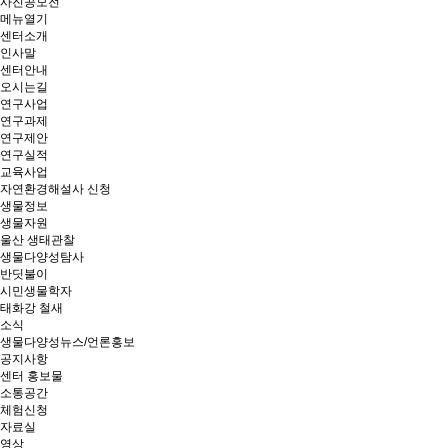
사진공모전
메뉴열기
센터소개
인사말
센터안내
오시는길
연구사업
연구과제
연구제안
연구실적
교육사업
자연환경해설사 신청
생물정보
생물자원
울산 생태관찰
생물다양성탐사
반딧불이
시민생물학자
태화강 철새
소식
생물다양성뉴스/언론홍보
공지사항
센터 홍보물
소통공간
체험신청
자료실
영상