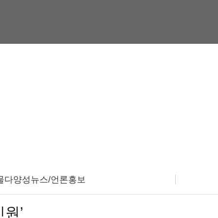
소식
울산광역시 생물다양성센터를 방문해주셔서 감사합니다
물다양성뉴스/언론홍보
신원’