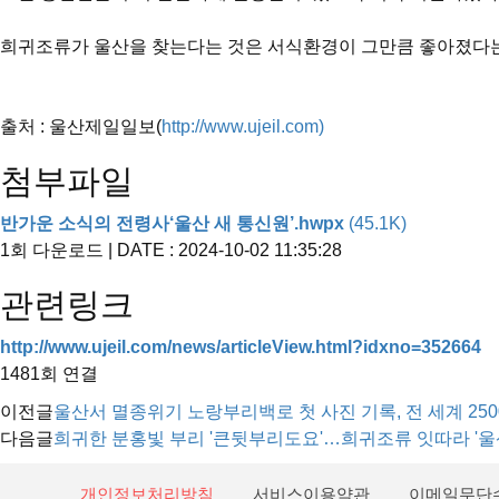
희귀조류가 울산을 찾는다는 것은 서식환경이 그만큼 좋아졌다는 
출처 : 울산제일일보(
http://www.ujeil.com)
첨부파일
반가운 소식의 전령사‘울산 새 통신원’.hwpx
(45.1K)
1회 다운로드 | DATE : 2024-10-02 11:35:28
관련링크
http://www.ujeil.com/news/articleView.html?idxno=352664
1481회 연결
이전글
울산서 멸종위기 노랑부리백로 첫 사진 기록, 전 세계 25
다음글
희귀한 분홍빛 부리 '큰뒷부리도요'…희귀조류 잇따라 '울
개인정보처리방침
서비스이용약관
이메일무단