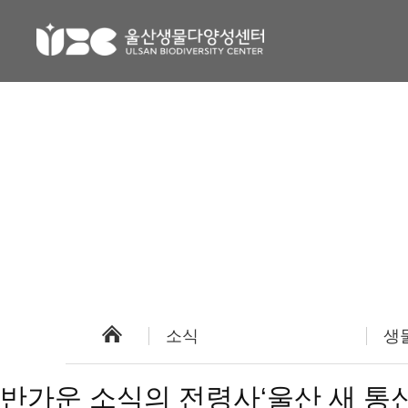
소식
생
반가운 소식의 전령사‘울산 새 통